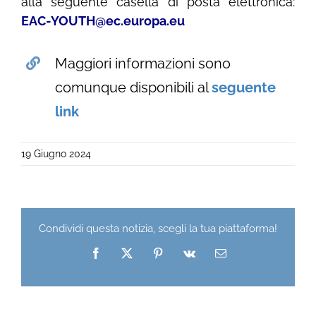
alla seguente casella di posta elettronica:
EAC-YOUTH@ec.europa.eu
Maggiori informazioni sono
comunque disponibili al
seguente
link
19 Giugno 2024
Condividi questa notizia, scegli la tua piattaforma!
Facebook
X
Pinterest
Vk
Email