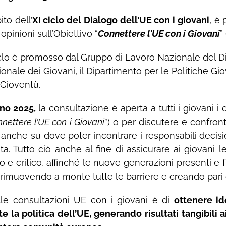
ito dell’
XI ciclo del Dialogo dell’UE con i giovani
, è
 opinioni sull’Obiettivo “
Connettere l’UE con i Giovani
” 
I Ciclo è promosso dal Gruppo di Lavoro Nazionale del D
onale dei Giovani, il Dipartimento per le Politiche Giov
a Gioventù.
gno 2025,
la consultazione è aperta a tutti i giovani i
nettere l’UE con i Giovani
”) o per discutere e confron
anche su dove poter incontrare i responsabili decisio
ta. Tutto ciò anche al fine di assicurare ai giovani 
o e critico, affinché le nuove generazioni presenti e f
 rimuovendo a monte tutte le barriere e creando pari 
elle consultazioni UE con i giovani è di
ottenere i
la politica dell’UE, generando risultati tangibili ai