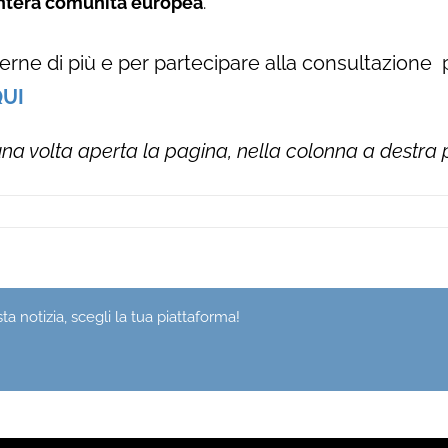
l’intera comunità europea
.
erne di più e per partecipare alla consultazione pe
UI
na volta aperta la pagina, nella colonna a destra p
a notizia, scegli la tua piattaforma!