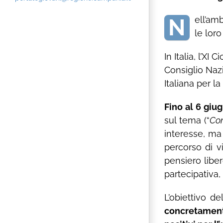
N
ell’amb
le loro
In Italia, l’X
Consiglio Nazi
Italiana per l
Fino al 6 giu
sul tema (“
Con
interesse, ma 
percorso di vi
pensiero liber
partecipativa,
L’obiettivo d
concretamente 