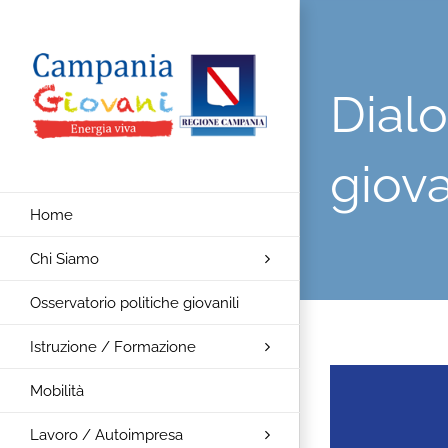
Salta
al
contenuto
Dialo
giova
Home
Chi Siamo
Osservatorio politiche giovanili
Istruzione / Formazione
Ingrandisci
Mobilità
immagine
Lavoro / Autoimpresa