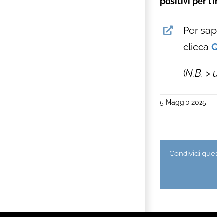
positivi per 
Per sap
clicca
Q
(
N.B.
>
u
5 Maggio 2025
Condividi quest