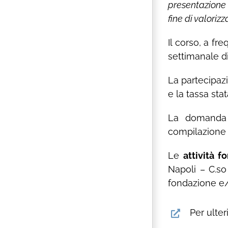
presentazione 
fine di valorizz
Il corso, a f
settimanale di
La partecipaz
e la tassa sta
La domanda d
compilazione 
Le
attività f
Napoli – C.so
fondazione e/
Per ulter