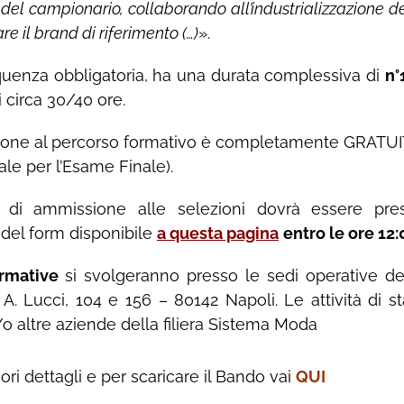
del campionario, collaborando all’industrializzazione de
are il brand di riferimento (…)
».
requenza obbligatoria, ha una durata complessiva di
n°
 circa 30/40 ore.
ione al percorso formativo è completamente GRATUITA 
tale per l’Esame Finale).
i ammissione alle selezioni dovrà essere prese
del form disponibile
a questa pagina
entro le ore 12
ormative
si svolgeranno presso le sedi operative del
 A. Lucci, 104 e 156 – 80142 Napoli. Le attività di 
o altre aziende della filiera Sistema Moda
iori dettagli e per scaricare il Bando vai
QUI