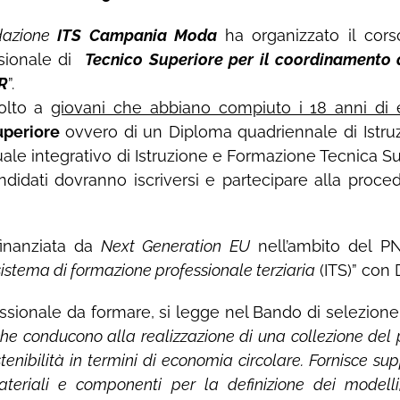
dazione
ITS Campania Moda
ha organizzato il cors
ssionale di
Tecnico Superiore per il coordinament
R
”.
volto a
giovani che abbiano compiuto i 18 anni di 
uperiore
ovvero di un Diploma quadriennale di Istru
ale integrativo di Istruzione e Formazione Tecnica Su
andidati dovranno iscriversi e partecipare alla proce
 finanziata da
Next Generation EU
nell’ambito del P
sistema di formazione professionale terziaria
(ITS)” con
fessionale da formare, si legge nel Bando di selezione
he conducono alla realizzazione di una collezione del 
stenibilità in termini di economia circolare. Fornisce sup
teriali e componenti per la definizione dei modelli, 