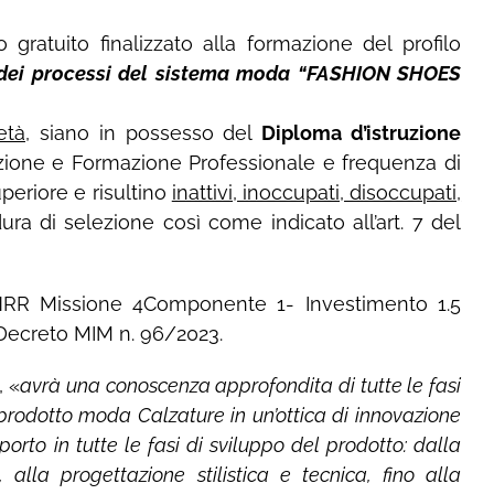
o gratuito finalizzato alla formazione del profilo
o dei processi del sistema moda “FASHION SHOES
età
, siano in possesso del
Diploma d’istruzione
zione e Formazione Professionale e frequenza di
periore e risultino
inattivi, inoccupati, disoccupati,
dura di selezione così come indicato all’art. 7 del
NRR Missione 4Componente 1- Investimento 1.5
 Decreto MIM n. 96/2023.
, «
avrà una conoscenza approfondita di tutte le fasi
prodotto moda Calzature in un’ottica di innovazione
porto in tutte le fasi di sviluppo del prodotto: dalla
alla progettazione stilistica e tecnica, fino alla