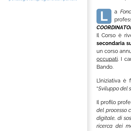
L
a
Fon
profe
COORDINATO
Il Corso è ri
secondaria s
un corso annu
occupati
. I c
Bando.
L’iniziativa è
“
Sviluppo del 
Il profilo pro
del processo c
digitale, di so
ricerca dei ma