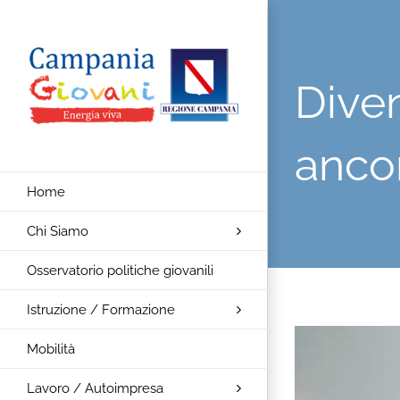
Salta
al
contenuto
Diven
anco
Home
Chi Siamo
Osservatorio politiche giovanili
Istruzione / Formazione
Ingrandisci
Mobilità
immagine
Lavoro / Autoimpresa