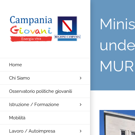
Salta
al
Minis
contenuto
unde
MUR e
Home
Chi Siamo
Osservatorio politiche giovanili
Istruzione / Formazione
Ingrandisci
Mobilità
immagine
Lavoro / Autoimpresa