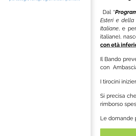
Dal “
Program
Esteri e della
Italiane
, e pe
italiane), nasc
con età inferi
Il Bando preve
con Ambasciate
I tirocini inizi
Si precisa ch
rimborso spes
Le domande pe