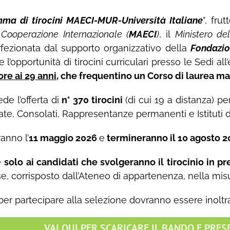
ma di tirocini MAECI-MUR-Università Italiane
”, fru
 Cooperazione Internazionale (
MAECI
)
, il
Ministero del
rfezionata dal supporto organizzativo della
Fondazi
e l’opportunità di tirocini curriculari presso le Sedi all
ore ai 29 anni
, che frequentino un Corso di laurea mag
de l’offerta di
n°
370 tirocini
(di cui 19 a distanza) pe
, Consolati, Rappresentanze permanenti e Istituti di cu
eranno l’
11 maggio 2026
e
termineranno il 10 agosto 2
e
solo ai candidati che svolgeranno il tirocinio in p
e, corrisposto dall’Ateneo di appartenenza, nella mis
r partecipare alla selezione dovranno essere inoltr
VAI QUI PER SCARICARE IL BANDO E PRE