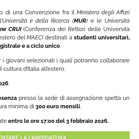
tto di una Convenzione fra il
Ministero degli Affari
l’Università e della Ricerca (
MUR
)
e le
Università
one CRUI
(Conferenza dei Rettori delle Università
’estero del
MAECI
destinati a
studenti universitari,
istrale e a ciclo unico
.
r i giovani selezionati i quali potranno collaborare
ltura d’Italia all’estero.
026
.
resenza
presso la sede di assegnazione spetta un
ura minima di
300 euro mensili
.
ate
entro le ore 17:00 del 3 febbraio 2026.
SENTARE LA CANDIDATURA