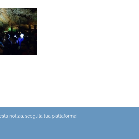
sta notizia, scegli la tua piattaforma!