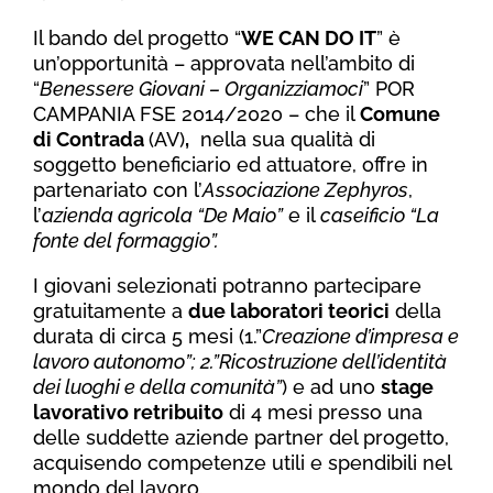
Il bando del progetto “
WE CAN DO IT
” è
un’opportunità – approvata nell’ambito di
“
Benessere Giovani – Organizziamoci
” POR
CAMPANIA FSE 2014/2020 – che il
Comune
di Contrada
(AV)
,
nella sua qualità di
soggetto beneficiario ed attuatore, offre in
partenariato con l’
Associazione Zephyros
,
l’
azienda agricola “De Maio”
e il
caseificio “La
fonte del formaggio”.
I giovani selezionati potranno partecipare
gratuitamente a
due laboratori teorici
della
durata di circa 5 mesi (1.”
Creazione d’impresa e
lavoro autonomo”; 2.”Ricostruzione dell’identità
dei luoghi e della comunità”
) e ad uno
stage
lavorativo retribuito
di 4 mesi presso una
delle suddette aziende partner del progetto,
acquisendo competenze utili e spendibili nel
mondo del lavoro.