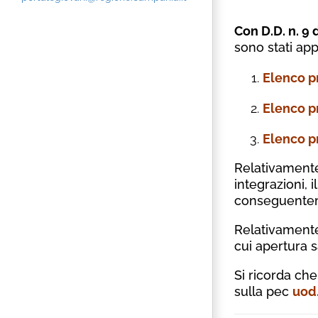
Con
D.D. n. 9
sono stati app
Elenco p
Elenco p
Elenco p
Relativament
integrazioni, 
conseguenteme
Relativament
cui apertura 
Si ricorda ch
sulla pec
uod