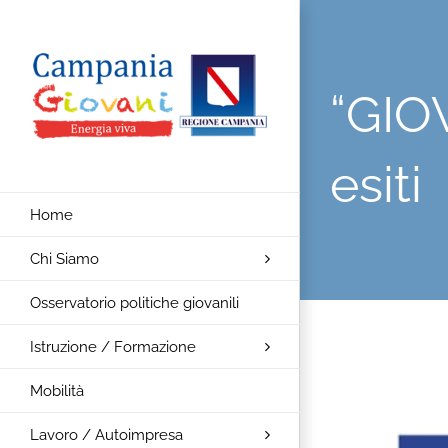
Salta
al
contenuto
“GIO
esiti
Home
Chi Siamo
Osservatorio politiche giovanili
Istruzione / Formazione
Ingrandisci
Mobilità
immagine
Lavoro / Autoimpresa