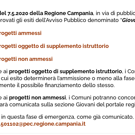
 del 7.5.2020 della Regione Campania
, in via di pubbl
rovati gli esiti dell’Avviso Pubblico denominato “
Giov
rogetti ammessi
rogetti oggetto di supplemento istruttorio
rogetti non ammessi
e ai
progetti oggetto di supplemento istruttorio
, i C
il cui esito determinerà l’ammissione o meno alla fase
nte il possibile finanziamento dello stesso.
e ai
progetti non ammessi
, i Comuni potranno concorr
sarà comunicata sulla sezione Giovani del portale reg
e in questa fase di emergenza, come già comunicato, 
.501102@pec.regione.campania.it