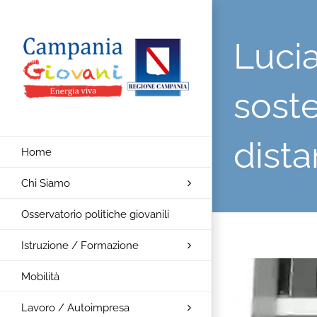
Salta
al
Lucia
contenuto
soste
dist
Home
Chi Siamo
Osservatorio politiche giovanili
Istruzione / Formazione
Ingrandisci
Mobilità
immagine
Lavoro / Autoimpresa