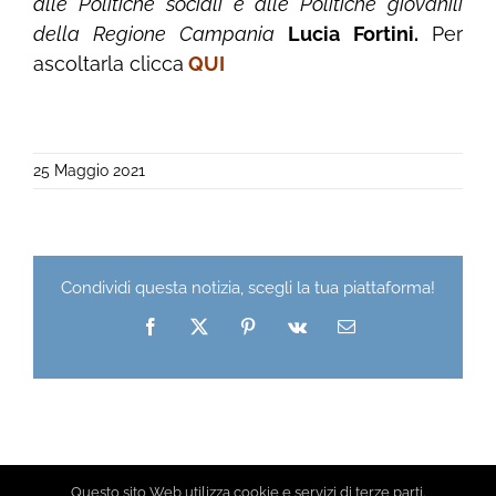
alle Politiche sociali e alle Politiche giovanili
della Regione Campania
Lucia Fortini.
Per
ascoltarla clicca
QUI
25 Maggio 2021
Condividi questa notizia, scegli la tua piattaforma!
Facebook
X
Pinterest
Vk
Email
Questo sito Web utilizza cookie e servizi di terze parti.