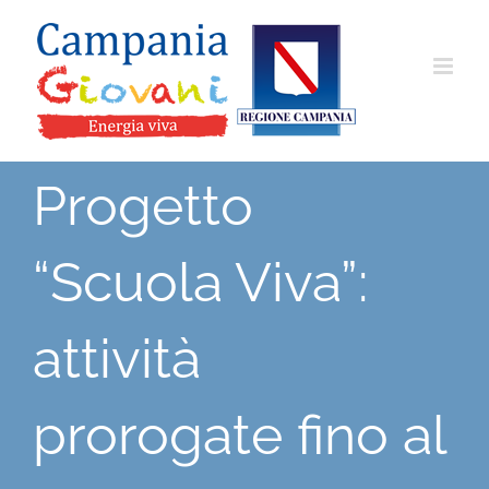
Salta
al
contenuto
Progetto
“Scuola Viva”:
attività
prorogate fino al