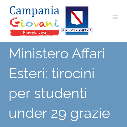
Salta
al
contenuto
Ministero Affari
Esteri: tirocini
per studenti
under 29 grazie