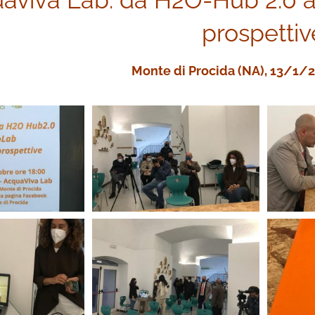
aviva Lab: da H2O-Hub 2.0 a 
prospettiv
Monte di Procida (NA), 13/1/2