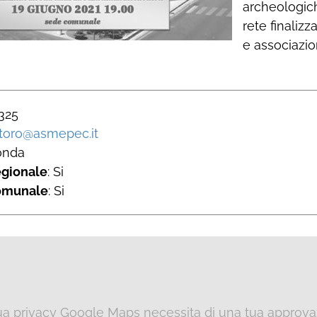
archeologich
rete finalizz
e associazion
 325
toro@asmepec.it
onda
egionale
: Si
omunale
: Si
tua privacy Google Maps necessita di una tua approvaz