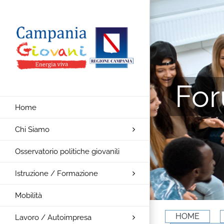
Salta
al
contenuto
For
Home
Chi Siamo
Osservatorio politiche giovanili
Istruzione / Formazione
Mobilità
HOME
Lavoro / Autoimpresa