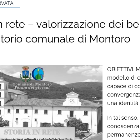
RVATA
n rete – valorizzazione dei be
ritorio comunale di Montoro
OBIETTIVI. M
modello di 
capace di co
convergenza 
una identità 
In tal senso,
conoscenza e
permanenze 