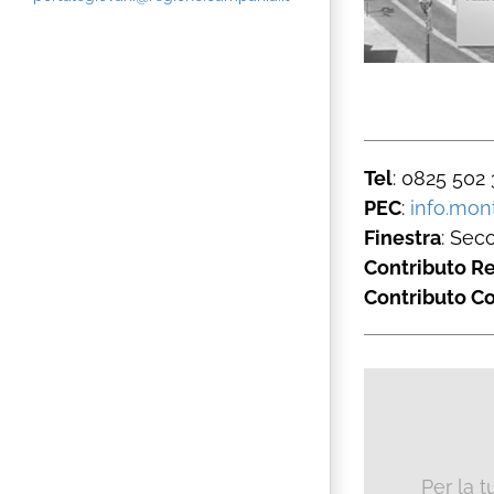
Tel
: 0825 502
PEC
:
info.mon
Finestra
: Sec
Contributo R
Contributo C
Per la 