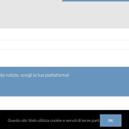
a notizia, scegli la tua piattaforma!
OK
Questo sito Web utilizza cookie e servizi di terze parti.
Privacy Policy
Cook
|