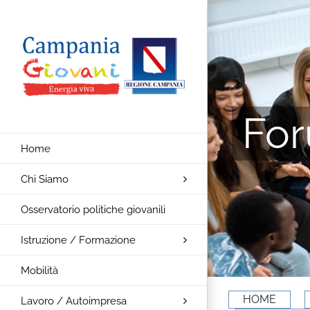
Salta
al
contenuto
For
Home
Chi Siamo
Osservatorio politiche giovanili
Istruzione / Formazione
Mobilità
HOME
Lavoro / Autoimpresa