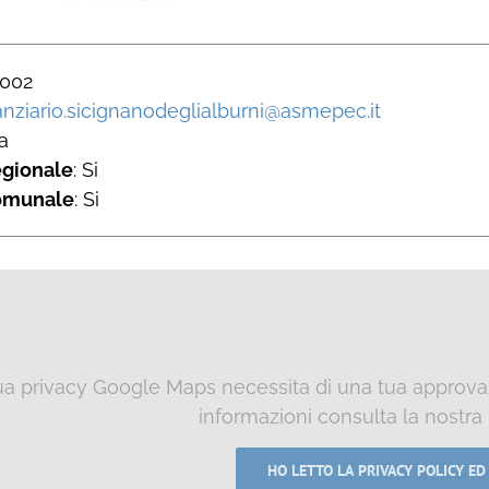
 002
nanziario.sicignanodeglialburni@asmepec.it
a
egionale
: Si
omunale
: Si
tua privacy Google Maps necessita di una tua approvaz
informazioni consulta la nostra
HO LETTO LA PRIVACY POLICY ED