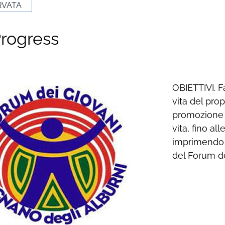
RVATA
rogress
OBIETTIVI. Fa
vita del pro
promozione d
vita, fino al
imprimendo c
del Forum de