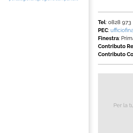
Tel
: 0828 973
PEC
:
ufficiofi
Finestra
: Prim
Contributo R
Contributo C
Per la 