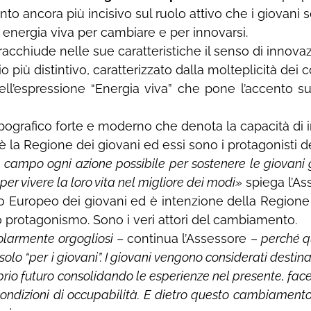
to ancora più incisivo sul ruolo attivo che i giovani
 energia viva per cambiare e per innovarsi.
racchiude nelle sue caratteristiche il senso di innovaz
o più distintivo, caratterizzato dalla molteplicità dei c
ell’espressione “Energia viva” che pone l’accento sul
ipografico forte e moderno che denota la capacità di i
 la Regione dei giovani ed essi sono i protagonisti 
campo ogni azione possibile per sostenere le giovani 
i per vivere la loro vita nel migliore dei modi»
spiega l’A
nno Europeo dei giovani ed è intenzione della Regione
oro protagonismo. Sono i veri attori del cambiamento.
olarmente orgogliosi
– continua l’Assessore –
perché qu
 solo “per i giovani”. I giovani vengono considerati dest
roprio futuro consolidando le esperienze nel presente, fa
ondizioni di occupabilità. E dietro questo cambiamento 