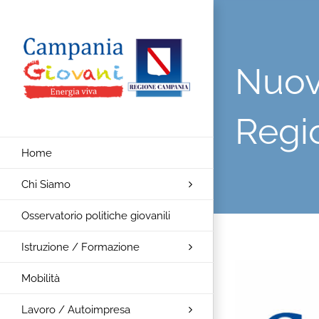
Salta
al
contenuto
Nuovo
Regi
Home
Chi Siamo
Osservatorio politiche giovanili
Istruzione / Formazione
Ingrandisci
Mobilità
immagine
Lavoro / Autoimpresa