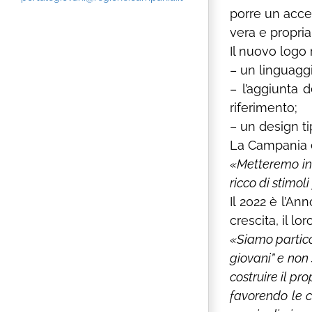
porre un accen
vera e propria
Il nuovo logo 
– un linguaggi
– l’aggiunta d
riferimento;
– un design t
La Campania è
«Metteremo in 
ricco di stimol
Il 2022 è l’A
crescita, il l
«Siamo partic
giovani” e non
costruire il p
favorendo le c