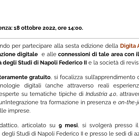
nza: 18 ottobre 2022, ore 14:00.
ando per partecipare alla sesta edizione della
Digita
zione digitale
e alle
connessioni di tale area con i
 degli Studi di Napoli Federico II
e la società di revi
teramente gratuito
, si focalizza sull’apprendimento
ologie digitali (anche attraverso reali esperien
 esperte su tematiche tipiche di
Industria 4.0
, attrav
n’integrazione tra formazione in presenza e
on-the-
le imprese.
idattico, articolato su
9 mesi
, si svolgerà presso i
à degli Studi di Napoli Federico II e presso le sedi di a