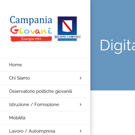
Salta
al
contenuto
Digi
Home
Chi Siamo
Osservatorio politiche giovanili
Istruzione / Formazione
Ingrandisci
Mobilità
immagine
Lavoro / Autoimpresa