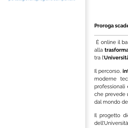
Proroga scade
È online il b
alla
trasforma
tra l’
Università
Il percorso,
in
moderne tecn
professionali
che prevede u
dal mondo del
Il progetto d
dell’Universit