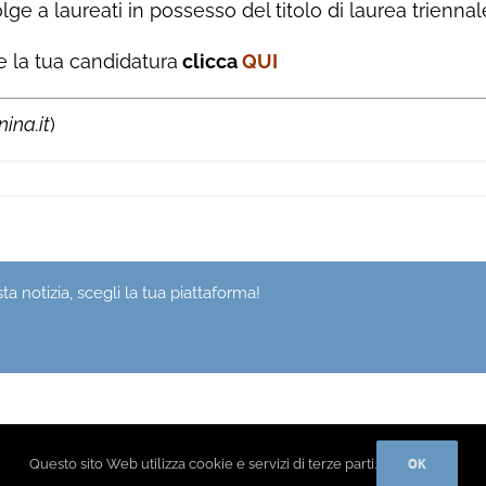
olge a laureati in possesso del titolo di laurea triennal
e la tua candidatura
clicca
QUI
ina.it
)
a notizia, scegli la tua piattaforma!
OK
Questo sito Web utilizza cookie e servizi di terze parti.
Privacy Policy
Cook
|