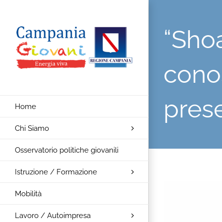
Salta
al
“Sho
contenuto
cono
prese
Home
Chi Siamo
Osservatorio politiche giovanili
Istruzione / Formazione
Ingrandisci
Mobilità
immagine
Lavoro / Autoimpresa