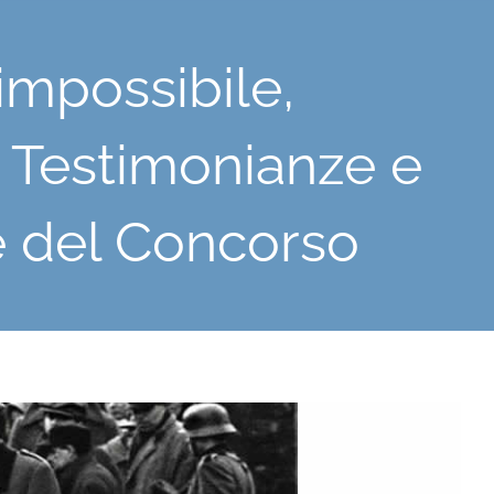
mpossibile,
. Testimonianze e
e del Concorso