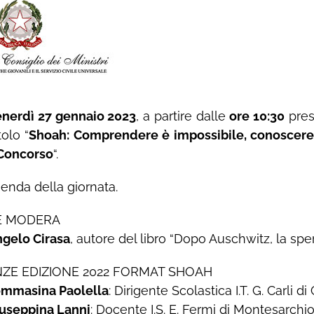
enerdì 27 gennaio 2023
, a partire dalle
ore 10:30
pres
tolo “
Shoah: Comprendere è impossibile, conoscere 
 Concorso
“.
genda della giornata.
E MODERA
gelo Cirasa
, autore del libro “Dopo Auschwitz, la spe
ZE EDIZIONE 2022 FORMAT SHOAH
ommasina Paolella
: Dirigente Scolastica I.T. G. Carli di
useppina Lanni
: Docente I.S. E. Fermi di Montesarchi