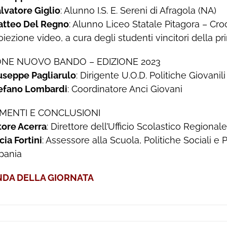
lvatore Giglio
: Alunno I.S. E. Sereni di Afragola (NA)
tteo Del Regno
: Alunno Liceo Statale Pitagora – Cro
oiezione video, a cura degli studenti vincitori della 
NE NUOVO BANDO – EDIZIONE 2023
useppe Pagliarulo
: Dirigente U.O.D. Politiche Giovan
efano Lombardi
: Coordinatore Anci Giovani
MENTI E CONCLUSIONI
tore Acerra
: Direttore dell’Ufficio Scolastico Regiona
cia Fortini
: Assessore alla Scuola, Politiche Sociali e P
pania
DA DELLA GIORNATA