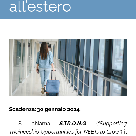
all’estero
Ingrandisci
immagine
Scadenza: 30 gennaio 2024.
Si chiama
S.TR.O.N.G
.
(
“Supporting
TRaineeship Opportunities for NEETs to Grow”
) il