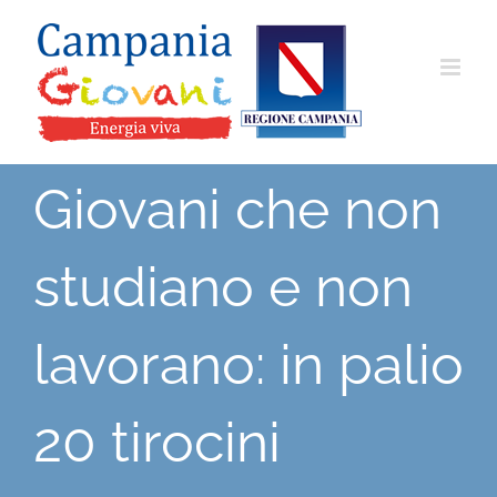
Salta
al
contenuto
Giovani che non
studiano e non
lavorano: in palio
20 tirocini