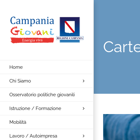
Salta
al
contenuto
Carte
Home
Chi Siamo
Osservatorio politiche giovanili
Istruzione / Formazione
Ingrandisci
Mobilità
immagine
Lavoro / Autoimpresa