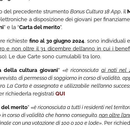
o del precedente strumento
Bonus Cultura 18 App
, il
M
lettroniche a disposizione dei giovani per finanziarne l’
ni
” e la “
Carta del merito
”.
re richieste
fino al 30 giugno 2024
, sono individuali
ntro e non oltre il 31 dicembre dell’anno in cui i benefi
sso). Le due Carte sono cumulabili tra loro.
a della cultura giovani
” «
è riconosciuta
ai nati nel
revisto, di permesso di soggiorno in corso di validità, ap
ro. La Carta è assegnata e utilizzabile nell’anno succe
Per richiederla registrati
QUI
 del merito
” «
è riconosciuta a tutti i residenti nel terri
 in corso di validità che hanno conseguito,
non oltre l’
inale con una votazione di 100 o 100 e lode»
. Per richie