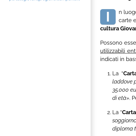
I
n luog
carte e
cultura Giova
Possono esse
utilizzabili e
indicati in ba
La “
Cart
laddove p
35.000 eu
di età»
. 
La “
Carta
soggiorno
diploma f