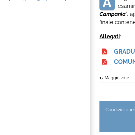
A
esamin
Campania
”, 
finale contene
Allegati
:
GRADU
COMUN
17 Maggio 2024
Condividi quest