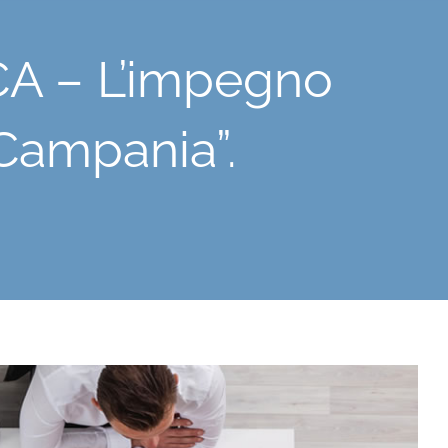
A – L’impegno
 Campania”.