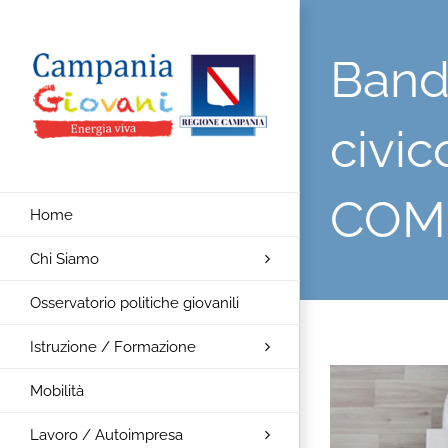
Salta
al
Band
contenuto
civic
COM
Home
Chi Siamo
Osservatorio politiche giovanili
Istruzione / Formazione
Ingrandisci
Mobilità
immagine
Lavoro / Autoimpresa