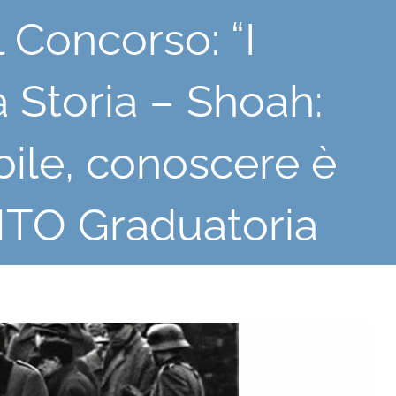
 Concorso: “I
a Storia – Shoah:
ile, conoscere è
TO Graduatoria