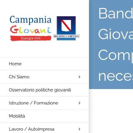
Salta
Bando
al
contenuto
Giova
Comp
Home
nece
Chi Siamo
Osservatorio politiche giovanili
Istruzione / Formazione
Ingrandisci
Mobilità
immagine
Lavoro / Autoimpresa