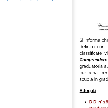
Si informa c
definito con i
classificate 
Comprendere è
graduatoria al
ciascuna, per
scuola in grad
Allegati
D.D. n° 