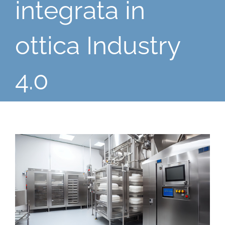
integrata in
ottica Industry
4.0
Ingrandisci
immagine