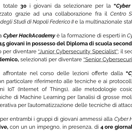
n totale
30
i giovani da selezionare per la
“
Cyber
izzato grazie ad
una collaborazione fra il
Centro S
 degli Studi di Napoli Federico II
e la multinazionale st
la
Cyber HackAcademy
è la formazione di esperti in
Cy
15 giovani in possesso del Diploma di scuola second
o per diventare
“Junior Cybersecurity Specialist”
; il 
ademico,
selezionati per diventare
“Senior Cybersecuri
affrontate nel corso delle lezioni offerte dalla
“
C
n particolare riferimento alle tecniche e ai protocolli 
mi IoT (Internet of Things), alle metodologie cosi
he di Machine Learning per l’analisi di grosse moli di 
nerativa per l’automatizzazione delle tecniche di attac
per entrambi i gruppi di giovani ammessi alla
Cyber
ive,
con un un impegno, in presenza, di
4 ore giorna