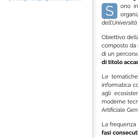
S
ono i
organ
dell’
Università
Obiettivo del
composto da
di un percors
di titolo acc
Le tematiche 
informatica co
agli ecosiste
moderne tecnic
Artificiale Ge
La frequenza 
fasi consecut