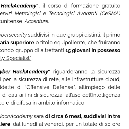
 HackAcademy
“
, il corso di formazione gratuito
ervizi Metrologici e Tecnologici Avanzati (CeSMA)
atunitense
Accenture.
bersecurity
suddivisi in due gruppi distinti: il primo
aria superiore
o titolo equipollente, che fruiranno
secondo gruppo di altrettanti
15 giovani in possesso
ty Specialist”
.
yber HackAcademy
“
riguarderanno la sicurezza
per la sicurezza di rete, alle infrastrutture cloud,
ddette di “Offensive Defense”, all’impiego delle
dati ai fini di sicurezza, all’uso dell’Intelligenza
co e di difesa in ambito informatico.
 HackAcademy
sarà
di circa 6 mesi, suddivisi in tre
liere
, dal lunedì al venerdì, per un totale di 20 ore