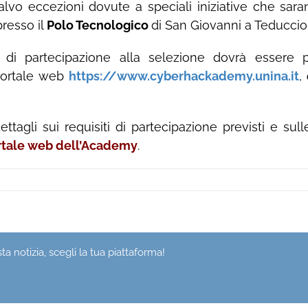
salvo eccezioni dovute a speciali iniziative che sara
resso il
Polo Tecnologico
di San Giovanni a Teduccio 
i partecipazione alla selezione dovrà essere p
 portale web
https://www.cyberhackademy.unina.it
,
dettagli sui requisiti di partecipazione previsti e su
rtale web dell’Academy
.
a notizia, scegli la tua piattaforma!