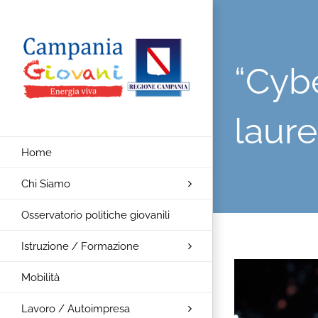
Salta
al
contenuto
“Cyb
laure
Home
Chi Siamo
Osservatorio politiche giovanili
Istruzione / Formazione
Ingrandisci
Mobilità
immagine
Lavoro / Autoimpresa