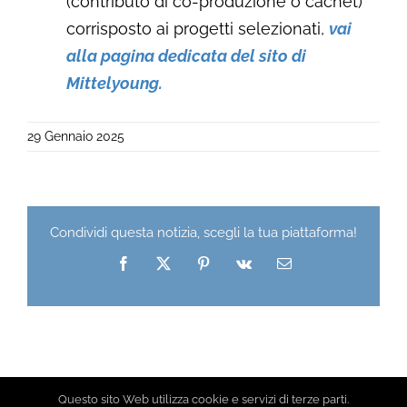
(contributo di co-produzione o cachet)
corrisposto ai progetti selezionati,
vai
alla pagina dedicata del sito di
Mittelyoung.
29 Gennaio 2025
Condividi questa notizia, scegli la tua piattaforma!
Facebook
X
Pinterest
Vk
Email
Questo sito Web utilizza cookie e servizi di terze parti.