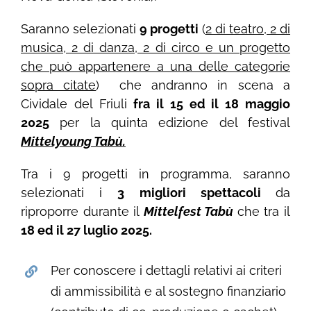
Saranno selezionati
9 progetti
(
2 di teatro, 2 di
musica, 2 di danza, 2 di circo e un progetto
che può appartenere a una delle categorie
sopra citate
) che andranno in scena a
Cividale del Friuli
fra il 15 ed il 18 maggio
2025
per la quinta edizione del festival
Mittelyoung Tabù.
Tra i 9 progetti in programma, saranno
selezionati i
3 migliori spettacoli
da
riproporre durante il
Mittelfest Tabù
che tra il
18 ed il 27 luglio 2025.
Per conoscere i dettagli relativi ai criteri
di ammissibilità e al sostegno finanziario