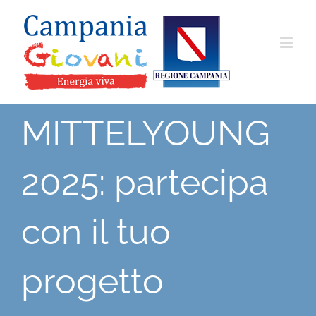
Salta
al
contenuto
MITTELYOUNG
2025: partecipa
con il tuo
progetto