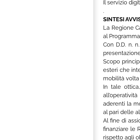
Il servizio di
.
SINTESI AVVI
La Regione Ca
al Programma d
Con D.D. n. n
presentazion
Scopo princip
esteri che in
mobilità volta
In tale ottic
all’operativi
aderenti la mo
al pari delle 
Al fine di as
finanziare le 
rispetto agli o