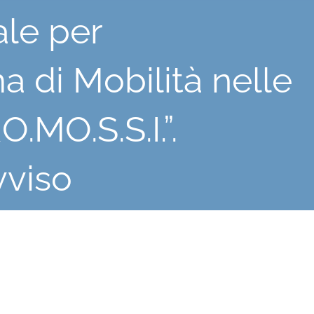
ale per
 di Mobilità nelle
.MO.S.S.I.”.
vviso