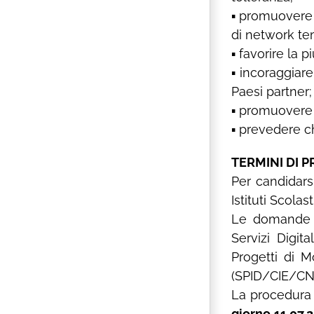
▪ promuovere i
di network tem
▪ favorire la 
▪ incoraggiare
Paesi partner;
▪ promuovere i
▪ prevedere ch
TERMINI DI 
Per candidarsi
Istituti Scol
Le domande d
Servizi Digit
Progetti di Mo
(SPID/CIE/CNS)
La procedura 
giorno 11.07.