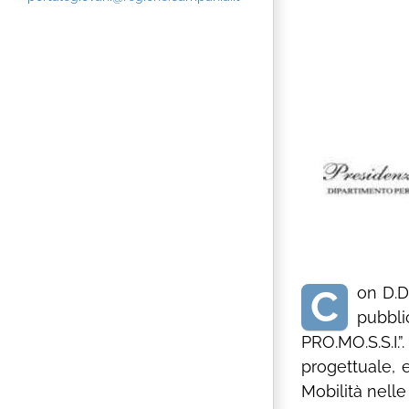
C
on D.D
pubbli
PRO.MO.S.S.I.”
progettuale, 
Mobilità nelle