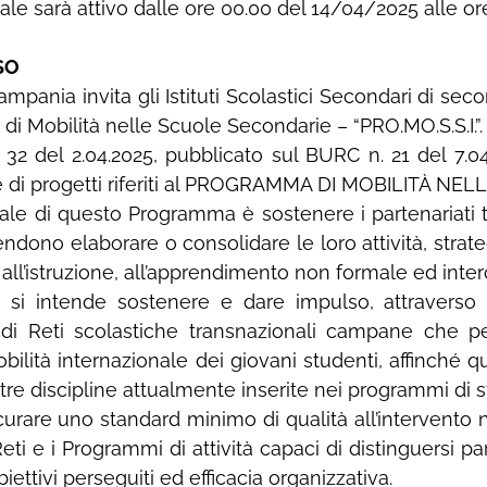
gitale sarà attivo dalle ore 00.00 del 14/04/2025 alle o
SO
mpania invita gli Istituti Scolastici Secondari di s
i Mobilità nelle Scuole Secondarie – “PRO.MO.S.S.I.”.
. 32 del 2.04.2025, pubblicato sul BURC n. 21 del 7.0
e di progetti riferiti al PROGRAMMA DI MOBILITÀ N
ale di questo Programma è sostenere i partenariati tr
tendono elaborare o consolidare le loro attività, str
 all’istruzione, all’apprendimento non formale ed inter
a, si intende sostenere e dare impulso, attraverso
tà di Reti scolastiche transnazionali campane che 
bilità internazionale dei giovani studenti, affinché 
altre discipline attualmente inserite nei programmi di s
sicurare uno standard minimo di qualità all’interven
Reti e i Programmi di attività capaci di distinguersi p
biettivi perseguiti ed efficacia organizzativa.