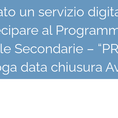
ato un servizio digit
cipare al Programma
e Secondarie – “PRO
oga data chiusura A