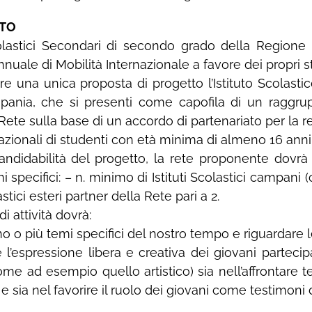
LTO
 Scolastici Secondari di secondo grado della Regio
uale di Mobilità Internazionale a favore dei propri s
e una unica proposta di progetto l’Istituto Scolastico
ania, che si presenti come capofila di un raggr
 Rete sulla base di un accordo di partenariato per la 
azionali di studenti con età minima di almeno 16 anni
 candidabilità del progetto, la rete proponente dovrà
mi specifici: – n. minimo di Istituti Scolastici campani 
lastici esteri partner della Rete pari a 2.
i attività dovrà:
uno o più temi specifici del nostro tempo e riguardare le
l’espressione libera e creativa dei giovani partecipa
come ad esempio quello artistico) sia nell’affrontare 
 sia nel favorire il ruolo dei giovani come testimoni 