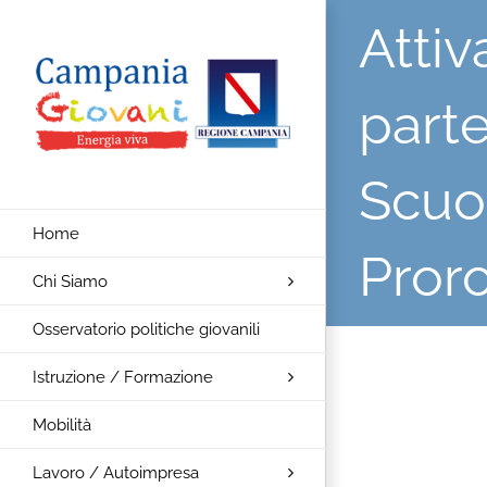
Salta
Attiv
al
contenuto
parte
Scuol
Home
Pror
Chi Siamo
Osservatorio politiche giovanili
Istruzione / Formazione
Ingrandisci
Mobilità
immagine
Lavoro / Autoimpresa