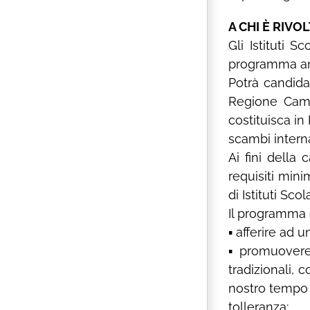
A CHI È RIVO
Gli Istituti
programma ann
Potrà candidar
Regione Camp
costituisca in
scambi intern
Ai fini della
requisiti mini
di Istituti Sco
Il programma d
▪ afferire ad 
▪ promuovere 
tradizionali, 
nostro tempo e
tolleranza;