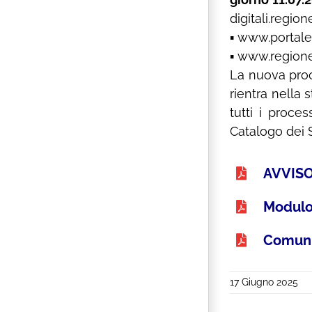
digitali.regio
▪ www.portale
▪ www.region
La nuova proce
rientra nella 
tutti i proce
Catalogo dei Se
AVVISO
Modulo
Comuni
17 Giugno 2025