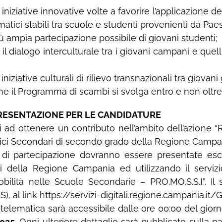
niziative innovative volte a favorire l’applicazione dei
atici stabili tra scuole e studenti provenienti da Pae
più ampia partecipazione possibile di giovani studenti;
 il dialogo interculturale tra i giovani campani e quell
niziative culturali di rilievo transnazionali tra giovani
e il Programma di scambi si svolga entro e non oltre 
PRESENTAZIONE PER LE CANDIDATURE
 ad ottenere un contributo nell’ambito dell’azione “R
astici Secondari di secondo grado della Regione Camp
i partecipazione dovranno essere presentate esc
ali della Regione Campania ed utilizzando il servi
bilità nelle Scuole Secondarie – PRO.MO.S.S.I.”. Il s
, al link https://servizi-digitali.regione.campania.it
telematica sarà accessibile dalle ore 00:00 del gior
2025
. Ogni ulteriore dettaglio sarà pubblicato sulla pag