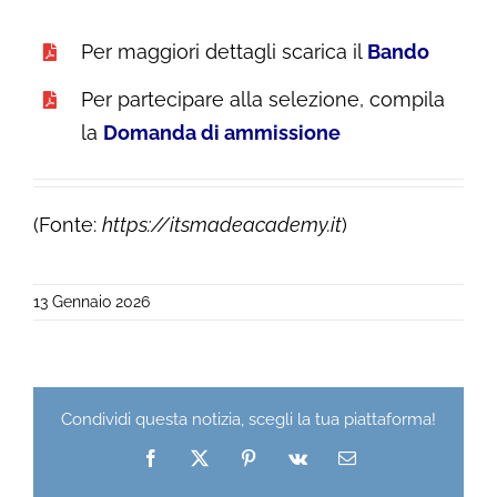
Per maggiori dettagli scarica il
Bando
Per partecipare alla selezione, compila
la
Domanda di ammissione
(Fonte:
https://itsmadeacademy.it
)
13 Gennaio 2026
Condividi questa notizia, scegli la tua piattaforma!
Facebook
X
Pinterest
Vk
Email