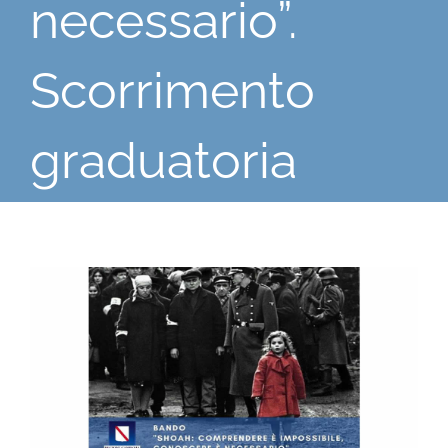
necessario”.
Scorrimento
graduatoria
Ingrandisci
immagine