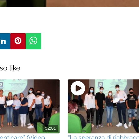
so like
02:01
enticare” (Video
“La speranza di riabbracci