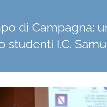
po di Campagna: una
o studenti I.C. Samue