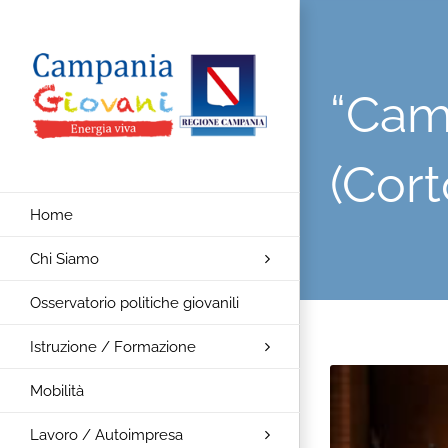
Salta
al
contenuto
“Cam
(Cort
Home
Chi Siamo
Osservatorio politiche giovanili
Istruzione / Formazione
Mobilità
Lavoro / Autoimpresa