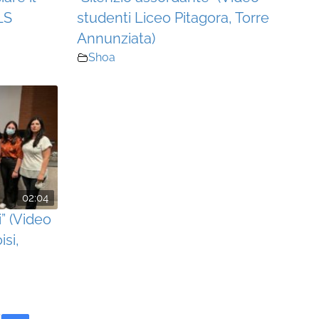
LS
studenti Liceo Pitagora, Torre
Annunziata)
Shoa
02:04
i” (Video
si,