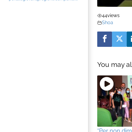
44
views
Shoa
You may al
“Per non dim