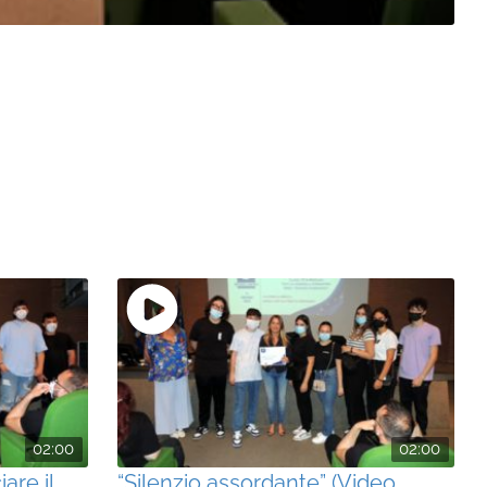
02:00
02:00
are il
“Silenzio assordante” (Video