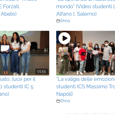
E Forzati,
mondo” (Video studenti 
 Abate)
Alfano I, Salerno)
Shoa
01:55
sato, luce per il
“La valigia delle emozion
o studenti IC 5
studenti ICS Massimo Troi
ano)
Napoli)
Shoa