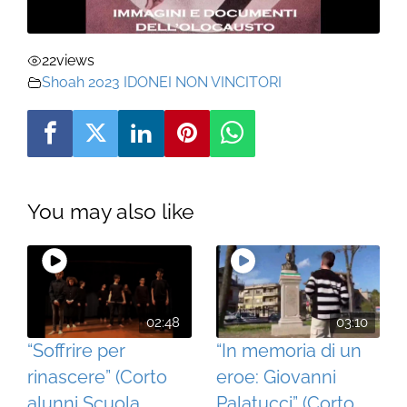
22
views
Shoah 2023 IDONEI NON VINCITORI
You may also like
02:48
03:10
“Soffrire per
“In memoria di un
rinascere” (Corto
eroe: Giovanni
alunni Scuola
Palatucci” (Corto