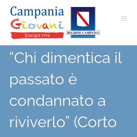
Salta
al
contenuto
“Chi dimentica il
passato è
condannato a
riviverlo” (Corto