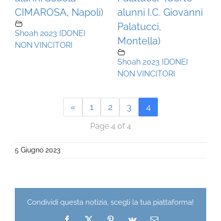
CIMAROSA, Napoli)
alunni I.C. Giovanni
Palatucci,
Shoah 2023 IDONEI
Montella)
NON VINCITORI
Shoah 2023 IDONEI
NON VINCITORI
«
1
2
3
4
Page 4 of 4
5 Giugno 2023
Condividi questa notizia, scegli la tua piattaforma!