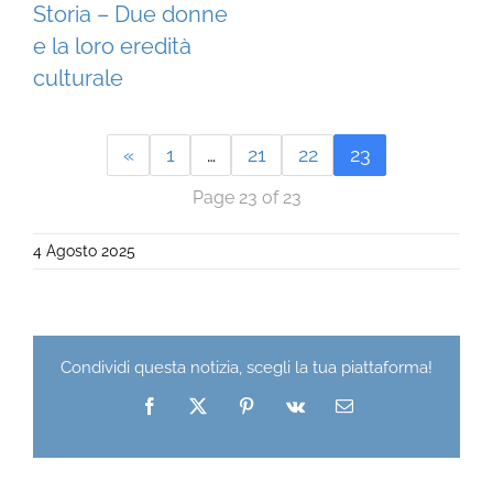
Storia – Due donne
e la loro eredità
culturale
«
1
…
21
22
23
Page 23 of 23
4 Agosto 2025
Condividi questa notizia, scegli la tua piattaforma!
Facebook
X
Pinterest
Vk
Email