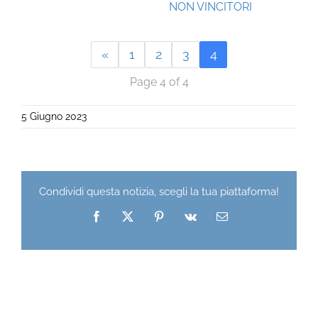
NON VINCITORI
«
1
2
3
4
Page 4 of 4
5 Giugno 2023
Condividi questa notizia, scegli la tua piattaforma!
Facebook
X
Pinterest
Vk
Email