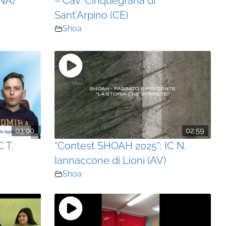
NA)
– Cav. Cinquegrana di
Sant’Arpino (CE)
Shoa
03:00
02:59
 T.
“Contest SHOAH 2025”: IC N.
Iannaccone di Lioni (AV)
Shoa