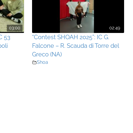
03:00
02:49
C 53
“Contest SHOAH 2025”: IC G.
oli
Falcone – R. Scauda di Torre del
Greco (NA)
Shoa