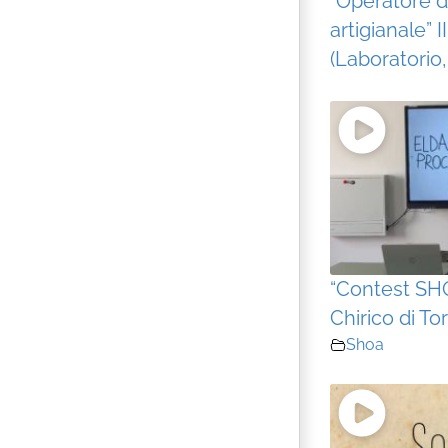
“Operatore d
artigianale” I
(Laboratorio,
“Contest SHO
Chirico di To
Shoa