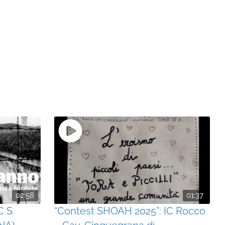
02:58
01:37
C S.
“Contest SHOAH 2025”: IC Rocco