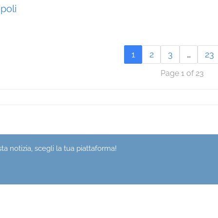
poli
1
2
3
…
23
Page 1 of 23
a notizia, scegli la tua piattaforma!