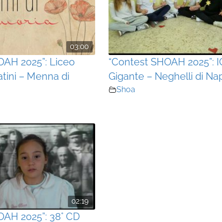
03:00
OAH 2025”: Liceo
“Contest SHOAH 2025”: I
atini – Menna di
Gigante – Neghelli di Nap
Shoa
02:19
OAH 2025”: 38° CD