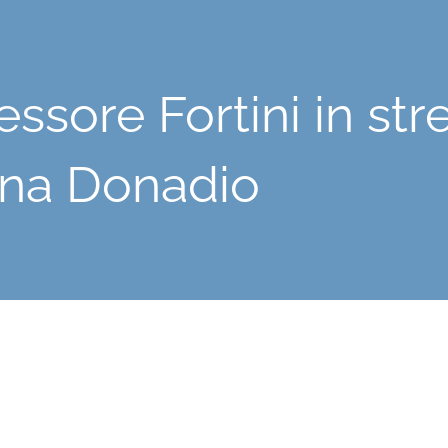
essore Fortini in st
tina Donadio