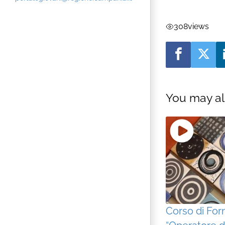
308
views
You may al
Corso di For