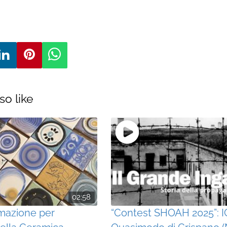
so like
02:58
mazione per
“Contest SHOAH 2025”: I