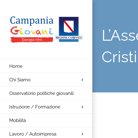
Salta
al
contenuto
L’Ass
Cris
Home
Chi Siamo
Osservatorio politiche giovanili
Istruzione / Formazione
Mobilità
Lavoro / Autoimpresa