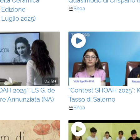
ella Ceramica
Quasimodo di Crispano (
I Edizione
Shoa
 Luglio 2025)
02:59
AH 2025”: LS G. de
“Contest SHOAH 2025”: IC
rre Annunziata (NA)
Tasso di Salerno
Shoa