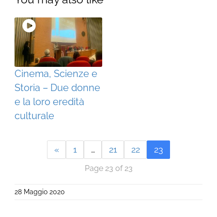
Cinema, Scienze e
Storia – Due donne
e la loro eredità
culturale
«
1
…
21
22
23
Page 23 of 23
28 Maggio 2020