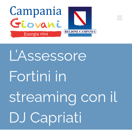
Salta
al
contenuto
L’Assessore
Fortini in
streaming con il
DJ Capriati