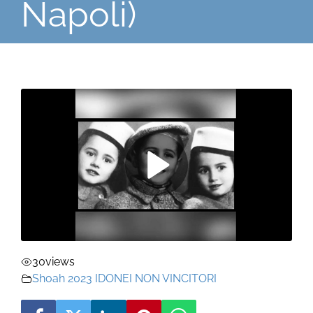
Napoli)
30
views
Shoah 2023 IDONEI NON VINCITORI