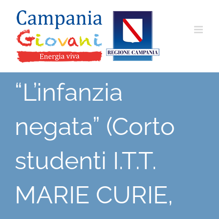
Salta
al
contenuto
“L’infanzia
negata” (Corto
studenti I.T.T.
MARIE CURIE,