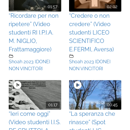
01:57
02:02
“Ricordare per non
“Credere o non
ripetere” (Video
credere” (Video
studenti RI I.P.I.A.
studenti LICEO
M. NIGLIO,
SCIENTIFICO
Frattamaggiore)
E.FERMI, Aversa)
Shoah 2023 IDONEI
Shoah 2023 IDONEI
NON VINCITORI
NON VINCITORI
01:17
00:45
“Ieri come oggi”
“La speranza che
(Video studenti I.I.S.
rinasce” (Spot