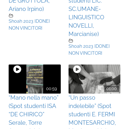
DE GRUTTOLA,
studenti LIC.
Ariano Irpino)
SC.UMANE-
LINGUISTICO
Shoah 2023 IDONEI
NOVELLI,
NON VINCITORI
Marcianise)
Shoah 2023 IDONEI
NON VINCITORI
00:59
01:00
“Mano nella mano”
“Un passo
(Spot studenti ISA
indelebile” (Spot
“DE CHIRICO”
studenti E. FERMI
Serale, Torre
MONTESARCHIO,