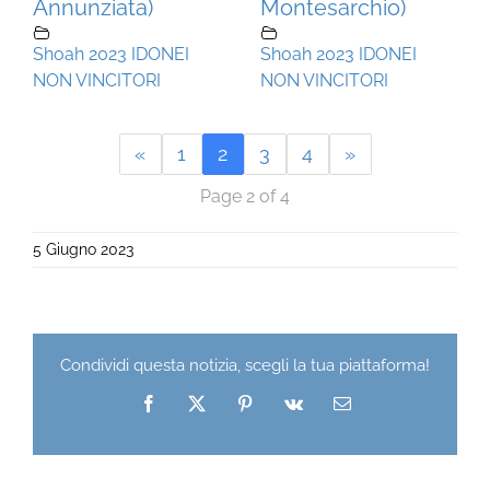
Annunziata)
Montesarchio)
Shoah 2023 IDONEI
Shoah 2023 IDONEI
NON VINCITORI
NON VINCITORI
«
1
2
3
4
»
Page 2 of 4
5 Giugno 2023
Condividi questa notizia, scegli la tua piattaforma!
Facebook
X
Pinterest
Vk
Email