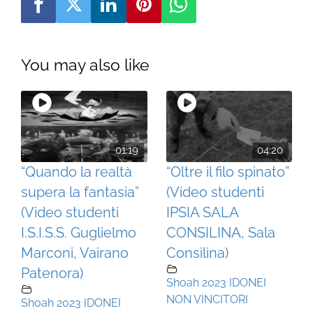
You may also like
01:19
04:20
“Quando la realtà
“Oltre il filo spinato”
supera la fantasia”
(Video studenti
(Video studenti
IPSIA SALA
I.S.I.S.S. Guglielmo
CONSILINA, Sala
Marconi, Vairano
Consilina)
Patenora)
Shoah 2023 IDONEI
NON VINCITORI
Shoah 2023 IDONEI