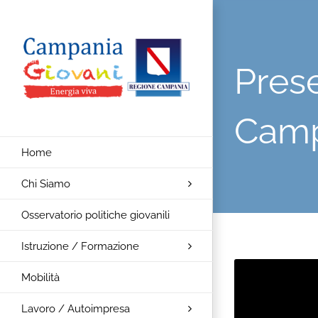
Salta
al
contenuto
Pres
Camp
Home
Chi Siamo
Osservatorio politiche giovanili
Istruzione / Formazione
Mobilità
Lavoro / Autoimpresa