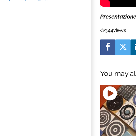
Presentazione
344
views
You may al