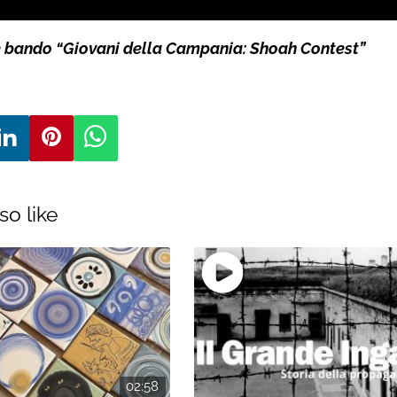
 bando “Giovani della Campania: Shoah Contest”
so like
02:58