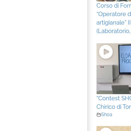
Corso di For
“Operatore d
artigianale” I
(Laboratorio,
“Contest SHO
Chirico di To
Shoa