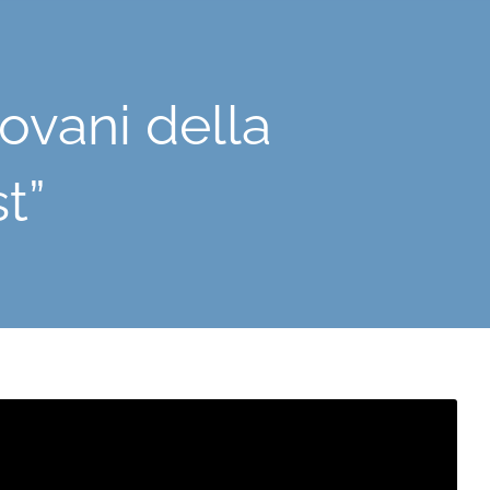
ovani della
t”