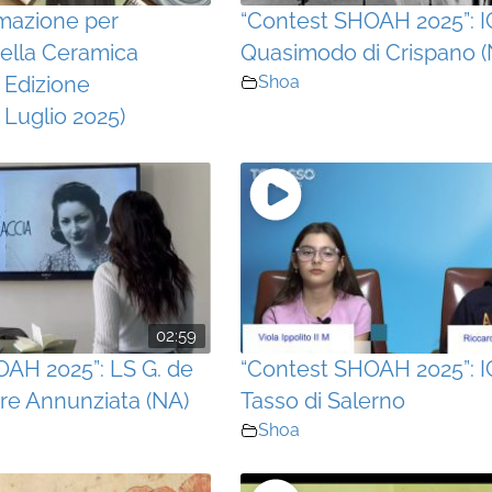
mazione per
“Contest SHOAH 2025”: I
ella Ceramica
Quasimodo di Crispano (
I Edizione
Shoa
 Luglio 2025)
02:59
AH 2025”: LS G. de
“Contest SHOAH 2025”: IC
rre Annunziata (NA)
Tasso di Salerno
Shoa