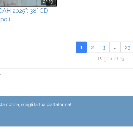
02:19
OAH 2025”: 38° CD
poli
1
2
3
…
23
Page 1 of 23
1
a notizia, scegli la tua piattaforma!