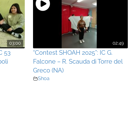
03:00
02:49
C 53
“Contest SHOAH 2025”: IC G.
oli
Falcone – R. Scauda di Torre del
Greco (NA)
Shoa