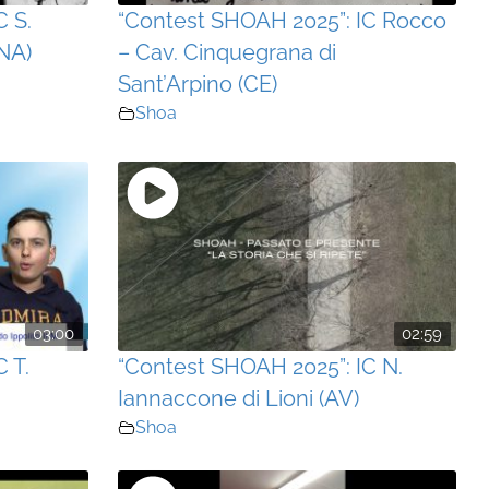
C S.
“Contest SHOAH 2025”: IC Rocco
NA)
– Cav. Cinquegrana di
Sant’Arpino (CE)
Shoa
03:00
02:59
 T.
“Contest SHOAH 2025”: IC N.
Iannaccone di Lioni (AV)
Shoa