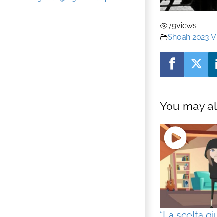
79
views
Shoah 2023 V
You may al
“La scelta gi