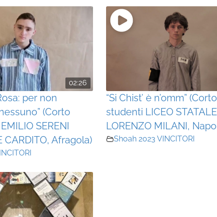
02:26
 Rosa: per non
“Si Chist’ è n’omm” (Corto
nessuno” (Corto
studenti LICEO STATAL
S. EMILIO SERENI
LORENZO MILANI, Napol
CARDITO, Afragola)
Shoah 2023 VINCITORI
INCITORI