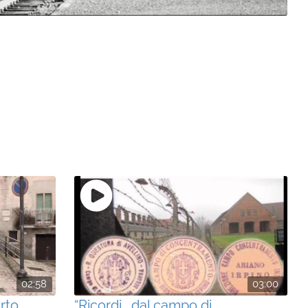
02:58
03:00
rto
“Ricordi… dal campo di