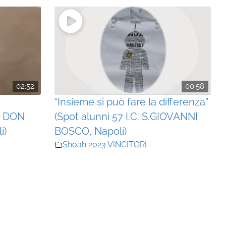
02:52
00:58
“Insieme si può fare la differenza”
E DON
(Spot alunni 57 I.C. S.GIOVANNI
i)
BOSCO, Napoli)
Shoah 2023 VINCITORI