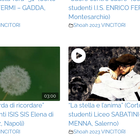
 FERMI – GADDA,
studenti I.I.S. ENRICO FE
Montesarchio)
INCITORI
Shoah 2023 VINCITORI
03:00
rda di ricordare”
“La stella e l’anima” (Cort
ti ISIS SIS Elena di
studenti Liceo SABATINI
, Napoli)
MENNA, Salerno)
INCITORI
Shoah 2023 VINCITORI