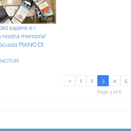
00:26
i del sapere e i
a nostra memoria”
 Scuola PIANO DI
INCITORI
«
1
2
3
4
5
Page 3 of 6