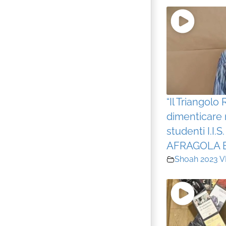
“Il Triangolo
dimenticare 
studenti I.I.
AFRAGOLA E 
Shoah 2023 V