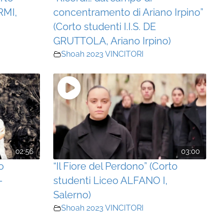
RMI,
concentramento di Ariano Irpino”
(Corto studenti I.I.S. DE
GRUTTOLA, Ariano Irpino)
Shoah 2023 VINCITORI
02:56
03:00
o
“Il Fiore del Perdono” (Corto
-
studenti Liceo ALFANO I,
Salerno)
Shoah 2023 VINCITORI