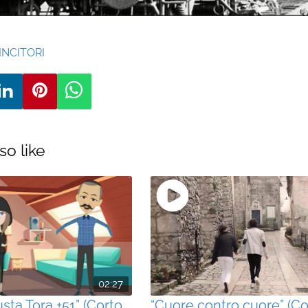
INCITORI
so like
02:27
usta Tora +51” (Corto
“Cuore contro cuore” (Co