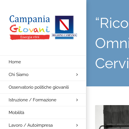
Salta
al
“Rico
contenuto
Omni
Cervi
Home
Chi Siamo
Osservatorio politiche giovanili
Istruzione / Formazione
Mobilità
Lavoro / Autoimpresa