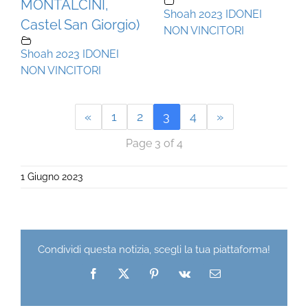
MONTALCINI,
Shoah 2023 IDONEI
Castel San Giorgio)
NON VINCITORI
Shoah 2023 IDONEI
NON VINCITORI
«
1
2
3
4
»
Page 3 of 4
1 Giugno 2023
Condividi questa notizia, scegli la tua piattaforma!
Facebook
X
Pinterest
Vk
Email