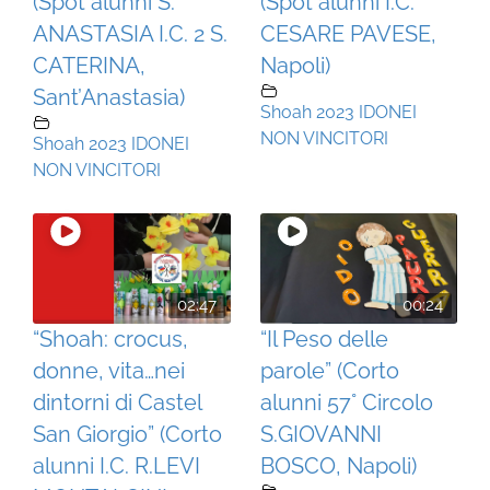
(Spot alunni S.
(Spot alunni I.C.
ANASTASIA I.C. 2 S.
CESARE PAVESE,
CATERINA,
Napoli)
Sant’Anastasia)
Shoah 2023 IDONEI
NON VINCITORI
Shoah 2023 IDONEI
NON VINCITORI
02:47
00:24
“Shoah: crocus,
“Il Peso delle
donne, vita…nei
parole” (Corto
dintorni di Castel
alunni 57° Circolo
San Giorgio” (Corto
S.GIOVANNI
alunni I.C. R.LEVI
BOSCO, Napoli)