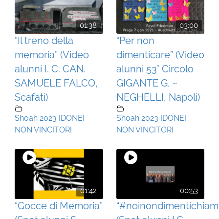
01:38
03:00
“Il treno della
“Per non
memoria” (Video
dimenticare” (Video
alunni I. C. CAN.
alunni 53° Circolo
SAMUELE FALCO,
GIGANTE G. –
Scafati)
NEGHELLI, Napoli)
Shoah 2023 IDONEI
Shoah 2023 IDONEI
NON VINCITORI
NON VINCITORI
01:42
00:53
“Gocce di Memoria”
“#noinondimentichiam