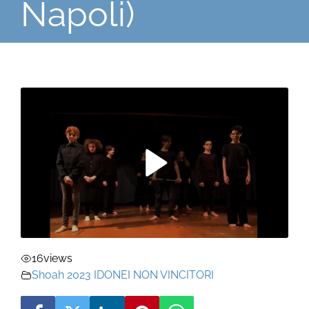
Napoli)
16
views
Shoah 2023 IDONEI NON VINCITORI