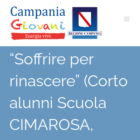
Salta
al
contenuto
“Soffrire per
rinascere” (Corto
alunni Scuola
CIMAROSA,