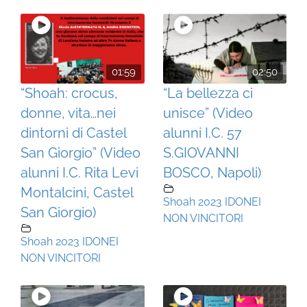
01:59
02:50
“Shoah: crocus,
“La bellezza ci
donne, vita…nei
unisce” (Video
dintorni di Castel
alunni I.C. 57
San Giorgio” (Video
S.GIOVANNI
alunni I.C. Rita Levi
BOSCO, Napoli)
Montalcini, Castel
Shoah 2023 IDONEI
San Giorgio)
NON VINCITORI
Shoah 2023 IDONEI
NON VINCITORI