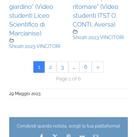
giardino” (Video
ritornare” (Video
studenti Liceo
studenti ITST O.
Scientifico di
CONTI, Aversa)
Marcianise)
Shoah 2023 VINCITORI
Shoah 2023 VINCITORI
1
2
3
…
6
»
Page 1 of 6
29 Maggio 2023
Condividi questa notizia, scegli la tua piattaforma!