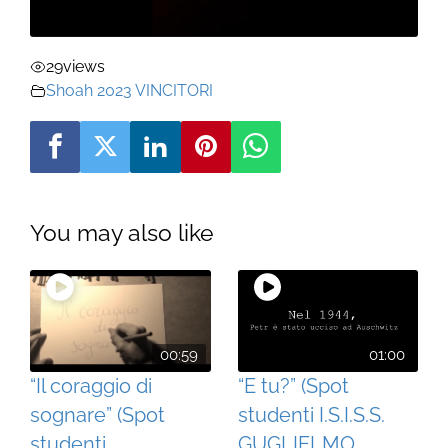
29
views
Shoah 2023 VINCITORI
You may also like
00:59
01:00
“Il coraggio di
“E tu?” (Spot
sognare” (Spot
studenti I.S.I.S.S.
studenti
GUGLIELMO