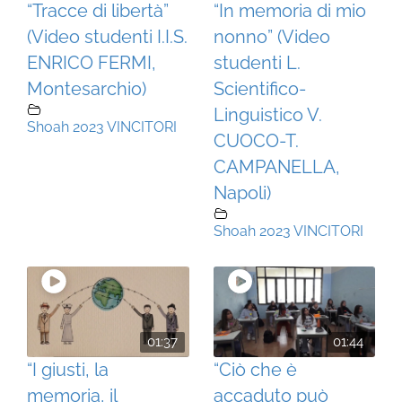
“Tracce di libertà”
“In memoria di mio
(Video studenti I.I.S.
nonno” (Video
ENRICO FERMI,
studenti L.
Montesarchio)
Scientifico-
Linguistico V.
Shoah 2023 VINCITORI
CUOCO-T.
CAMPANELLA,
Napoli)
Shoah 2023 VINCITORI
01:37
01:44
“I giusti, la
“Ciò che è
memoria, il
accaduto può