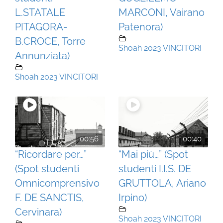
L.STATALE
MARCONI, Vairano
PITAGORA-
Patenora)
B.CROCE, Torre
Shoah 2023 VINCITORI
Annunziata)
Shoah 2023 VINCITORI
00:56
00:40
“Ricordare per…”
“Mai più…” (Spot
(Spot studenti
studenti I.I.S. DE
Omnicomprensivo
GRUTTOLA, Ariano
F. DE SANCTIS,
Irpino)
Cervinara)
Shoah 2023 VINCITORI