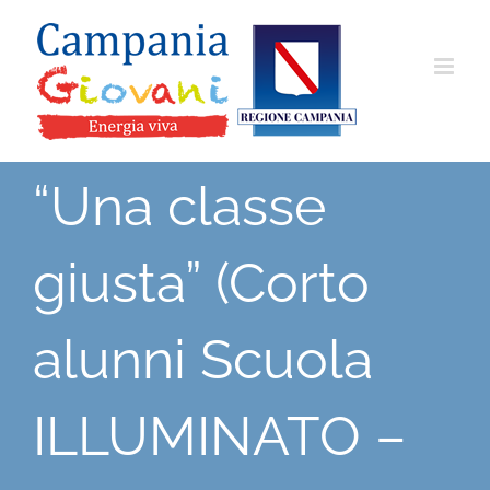
Salta
al
contenuto
“Una classe
giusta” (Corto
alunni Scuola
ILLUMINATO –