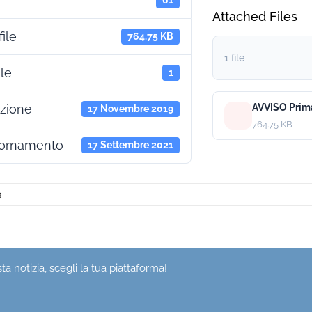
61
Attached Files
ile
764.75 KB
1 file
ile
1
azione
17 Novembre 2019
764.75 KB
iornamento
17 Settembre 2021
9
a notizia, scegli la tua piattaforma!