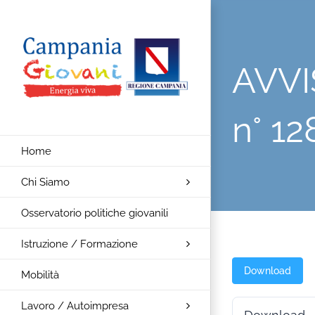
Salta
al
contenuto
AVVI
n° 1
Home
Chi Siamo
Osservatorio politiche giovanili
Istruzione / Formazione
Download
Mobilità
Lavoro / Autoimpresa