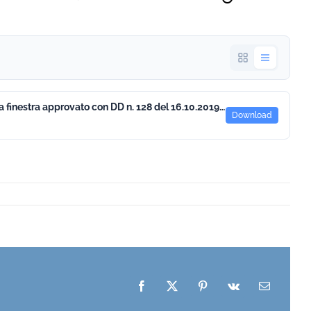
AVVISO Prima finestra approvato con DD n. 128 del 16.10.2019.pdf
Download
Facebook
X
Pinterest
Vk
Email