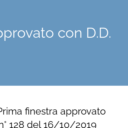
pprovato con D.D.
rima finestra approvato
 n° 128 del 16/10/2019