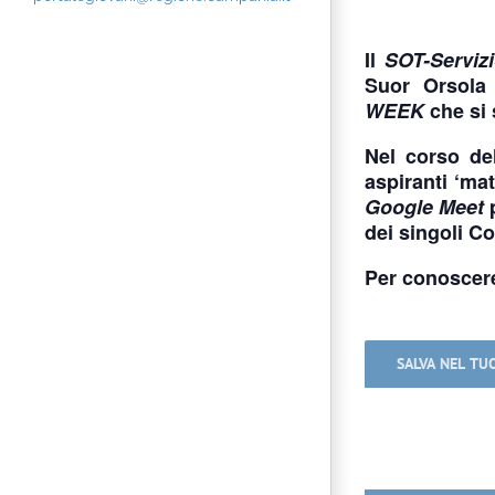
Il
SOT-
Serviz
Suor Orsola
WEEK
che si
Nel corso del
aspiranti ‘mat
Google Meet
p
dei singoli
Co
Per conoscere
SALVA NEL TU