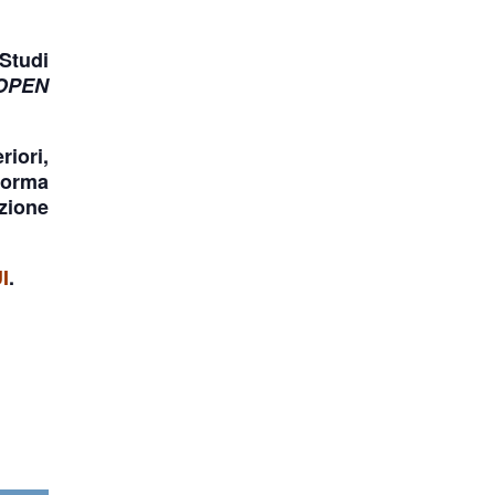
 Studi
OPEN
iori,
aforma
azione
I
.