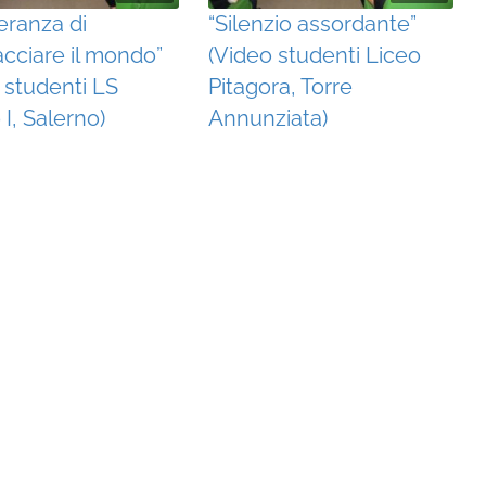
eranza di
“Silenzio assordante”
acciare il mondo”
(Video studenti Liceo
 studenti LS
Pitagora, Torre
 I, Salerno)
Annunziata)