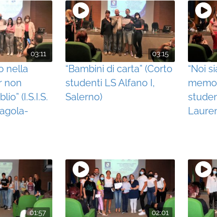
03:11
03:15
 nella
“Bambini di carta” (Corto
“Noi s
r non
studenti LS Alfano I,
memor
io” (I.S.I.S.
Salerno)
studen
ragola-
Lauren
01:57
02:01