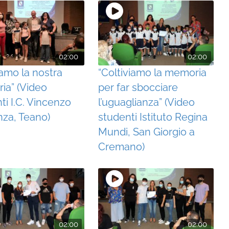
02:00
02:00
iamo la nostra
“Coltiviamo la memoria
ia” (Video
per far sbocciare
ti I.C. Vincenzo
l’uguaglianza” (Video
za, Teano)
studenti Istituto Regina
Mundi, San Giorgio a
Cremano)
02:00
02:00