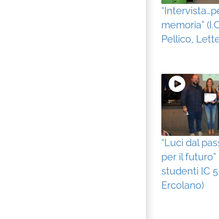
“Intervista…p
memoria” (I.C
Pellico, Lett
“Luci dal pas
per il futuro”
studenti IC 5
Ercolano)