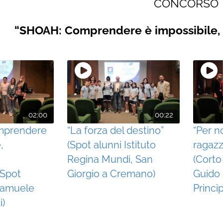
CONCORSO
“SHOAH: Comprendere è impossibile, 
02:00
00:22
mprendere
“La forza del destino”
“Per n
,
(Spot alunni Istituto
ragazz
Regina Mundi, San
(Corto
(Spot
Giorgio a Cremano)
Guido C
 Samuele
Princi
i)