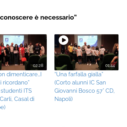
conoscere è necessario”
02:28
01:44
on dimenticare…I
“Una farfalla gialla”
i ricordano”
(Corto alunni IC San
 studenti ITS
Giovanni Bosco 57° CD,
arli, Casal di
Napoli)
pe)