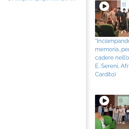
“Inciampando
memoria…pe
cadere nell’obl
E. Sereni, Af
Cardito)