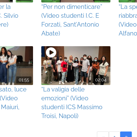
er la
“Per non dimenticare”
“La sp
. Silvio
(Video studenti I.C. E
riabbr
ere)
Forzati, Sant’Antonio
(Video
Abate)
Alfano
01:55
02:04
sato, luce
“La valigia delle
 (Video
emozioni” (Video
 Maiuri,
studenti ICS Massimo
Troisi, Napoli)