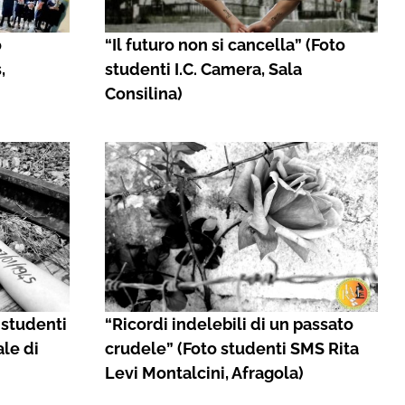
o
“Il futuro non si cancella” (Foto
,
studenti I.C. Camera, Sala
Consilina)
 studenti
“Ricordi indelebili di un passato
le di
crudele” (Foto studenti SMS Rita
Levi Montalcini, Afragola)