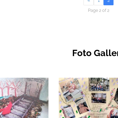
«
1
2
Page 2 of 2
Foto Galle