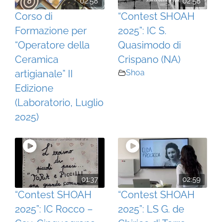
02:58
02:58
Corso di
“Contest SHOAH
Formazione per
2025”: IC S.
“Operatore della
Quasimodo di
Ceramica
Crispano (NA)
artigianale” II
Shoa
Edizione
(Laboratorio, Luglio
2025)
01:37
02:59
“Contest SHOAH
“Contest SHOAH
2025”: IC Rocco –
2025”: LS G. de