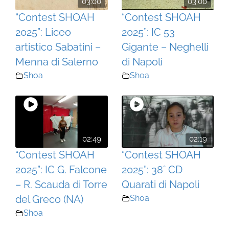
03:00
03:00
“Contest SHOAH
“Contest SHOAH
2025”: Liceo
2025”: IC 53
artistico Sabatini –
Gigante – Neghelli
Menna di Salerno
di Napoli
Shoa
Shoa
02:49
02:19
“Contest SHOAH
“Contest SHOAH
2025”: IC G. Falcone
2025”: 38° CD
– R. Scauda di Torre
Quarati di Napoli
del Greco (NA)
Shoa
Shoa