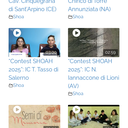
Cav. Cinquegrana
Chirico di Torre
di Sant’Arpino (CE)
Annunziata (NA)
Shoa
Shoa
03:00
02:59
“Contest SHOAH
“Contest SHOAH
2025”: IC T. Tasso di
2025”: IC N.
Salerno
Iannaccone di Lioni
Shoa
(AV)
Shoa