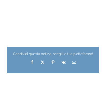
Condividi questa notizia, scegli la tua piattaforma!
Facebook
X
Pinterest
Vk
Email