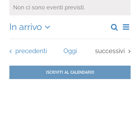
Eventi
Non ci sono eventi previsti.
Notice
In arrivo
Even
Cerca
Eventi
Somma
Viste
Select
Ricerca
Navi
date.
e
Eventi
Eventi
precedenti
Oggi
successivi
viste
Navigazi
ISCRIVITI AL CALENDARIO