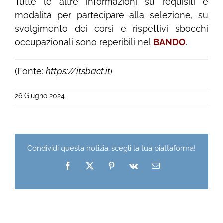
Tutte le altre informazioni su requisiti e
modalità per partecipare alla selezione, su
svolgimento dei corsi e rispettivi sbocchi
occupazionali sono reperibili nel
BANDO
.
(Fonte:
https://itsbact.it
)
26 Giugno 2024
Condividi questa notizia, scegli la tua piattaforma!
Facebook
X
Pinterest
Vk
Email