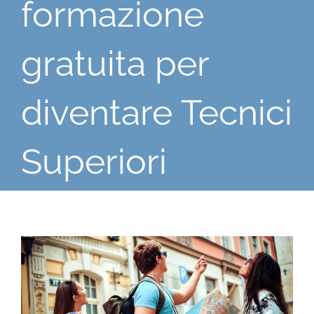
formazione
gratuita per
diventare Tecnici
Superiori
Ingrandisci
immagine