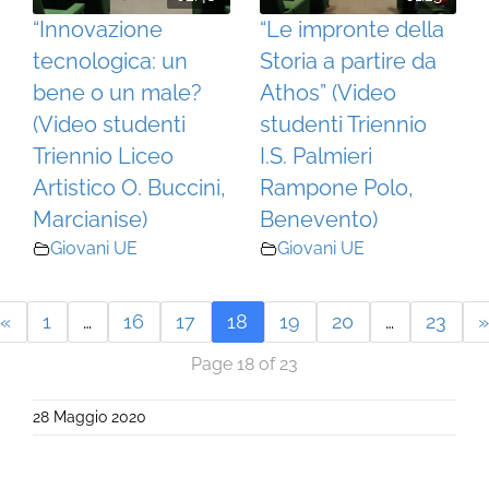
“Innovazione
“Le impronte della
tecnologica: un
Storia a partire da
bene o un male?
Athos” (Video
(Video studenti
studenti Triennio
Triennio Liceo
I.S. Palmieri
Artistico O. Buccini,
Rampone Polo,
Marcianise)
Benevento)
Giovani UE
Giovani UE
«
1
…
16
17
18
19
20
…
23
»
Page 18 of 23
28 Maggio 2020