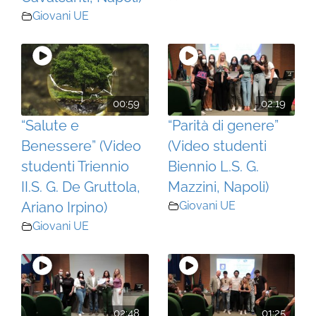
Giovani UE
00:59
02:19
“Salute e
“Parità di genere”
Benessere” (Video
(Video studenti
studenti Triennio
Biennio L.S. G.
II.S. G. De Gruttola,
Mazzini, Napoli)
Ariano Irpino)
Giovani UE
Giovani UE
02:48
01:25