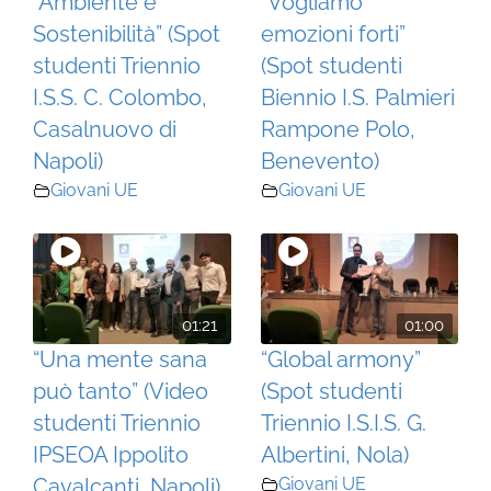
“Ambiente e
“Vogliamo
Sostenibilità” (Spot
emozioni forti”
studenti Triennio
(Spot studenti
I.S.S. C. Colombo,
Biennio I.S. Palmieri
Casalnuovo di
Rampone Polo,
Napoli)
Benevento)
Giovani UE
Giovani UE
01:21
01:00
“Una mente sana
“Global armony”
può tanto” (Video
(Spot studenti
studenti Triennio
Triennio I.S.I.S. G.
IPSEOA Ippolito
Albertini, Nola)
Cavalcanti, Napoli)
Giovani UE