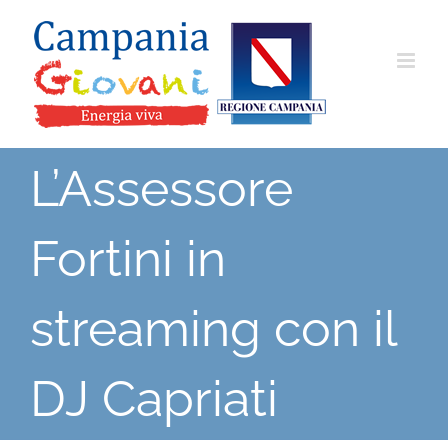
Salta
al
contenuto
L’Assessore
Fortini in
streaming con il
DJ Capriati