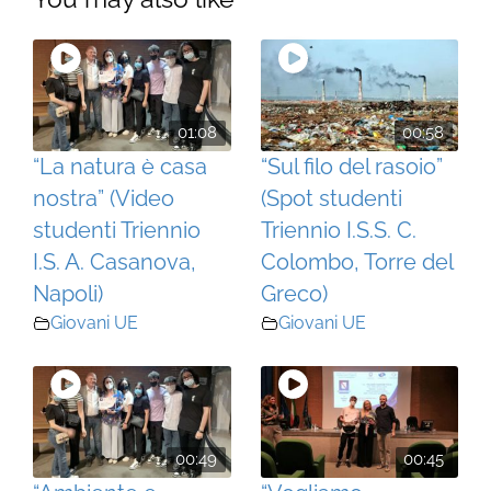
01:08
00:58
“La natura è casa
“Sul filo del rasoio”
nostra” (Video
(Spot studenti
studenti Triennio
Triennio I.S.S. C.
I.S. A. Casanova,
Colombo, Torre del
Napoli)
Greco)
Giovani UE
Giovani UE
00:49
00:45