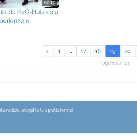
00:17
ab: da H2O-Hub 2.0 a
sperienze e
«
1
…
17
18
19
20
Page 19 of 23
1
a notizia, scegli la tua piattaforma!