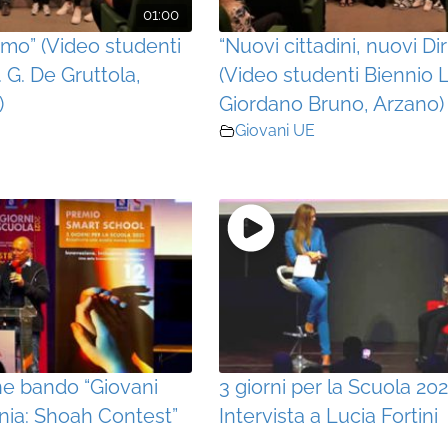
01:00
’uomo” (Video studenti
“Nuovi cittadini, nuovi Diri
. G. De Gruttola,
(Video studenti Biennio L
)
Giordano Bruno, Arzano)
Giovani UE
ne bando “Giovani
3 giorni per la Scuola 202
nia: Shoah Contest”
Intervista a Lucia Fortini