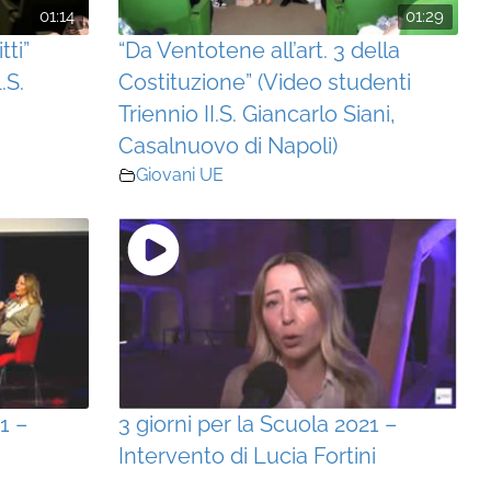
01:14
01:29
tti”
“Da Ventotene all’art. 3 della
.S.
Costituzione” (Video studenti
Triennio II.S. Giancarlo Siani,
Casalnuovo di Napoli)
Giovani UE
1 –
3 giorni per la Scuola 2021 –
Intervento di Lucia Fortini