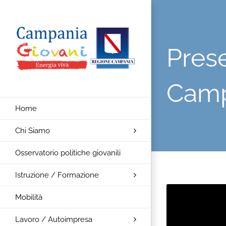
Salta
al
contenuto
Pres
Camp
Home
Chi Siamo
Osservatorio politiche giovanili
Istruzione / Formazione
Mobilità
Lavoro / Autoimpresa