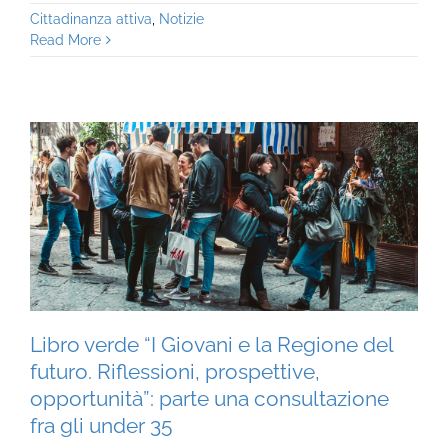
Cittadinanza attiva
,
Notizie
Read More
Libro verde “I Giovani e la Regione del
futuro. Riflessioni, prospettive,
opportunità”: parte una consultazione
fra gli under 35